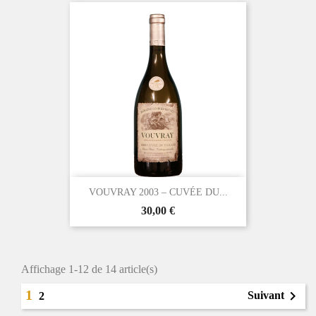
VOUVRAY 2003 – CUVÉE DU...
Prix
30,00 €
Affichage 1-12 de 14 article(s)
1

Suivant
2