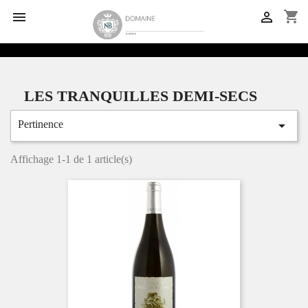
shopping_cart


LES TRANQUILLES DEMI-SECS

Pertinence
Affichage 1-1 de 1 article(s)